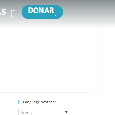
DONAR
AS
l hijo perdido de Lucas 15:11-32, y aprende
Language Switcher
Español