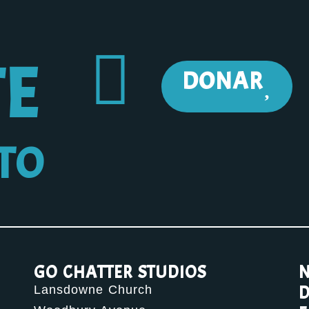
TE
DONAR
TO
GO CHATTER STUDIOS
N
D
Lansdowne Church