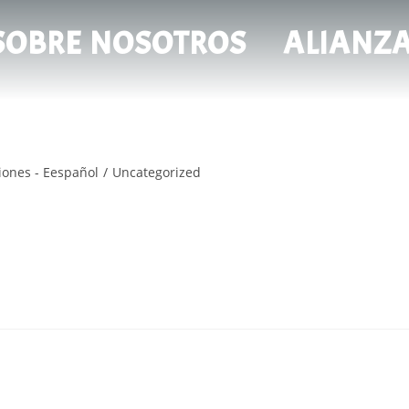
SOBRE NOSOTROS
ALIANZ
ones - Eespañol
/
Uncategorized
gDju7aY&t=51s ELHIJO PRÓDIGO Redescubre la parábola de Jesús de
que…