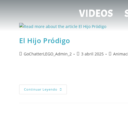
VIDEOS
El Hijo Pródigo
GoChatterLEGO_Admin_2
3 abril 2025
Animaci
EL HIJO PRÓDIGO https://www.youtube.com/watch?v=FH8l
sobre el amor y la misericordia de Dios hacia aquellos 
Continuar Leyendo