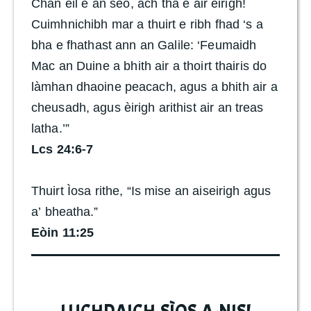
Chan eil e an seo, ach tha e air èirigh!
Cuimhnichibh mar a thuirt e ribh fhad ‘s a
bha e fhathast ann an Galile: ‘Feumaidh
Mac an Duine a bhith air a thoirt thairis do
làmhan dhaoine peacach, agus a bhith air a
cheusadh, agus èirigh arithist air an treas
latha.’”
Lcs 24:6-7
Thuirt Ìosa rithe, “Is mise an aiseirigh agus
a’ bheatha.”
Eòin 11:25